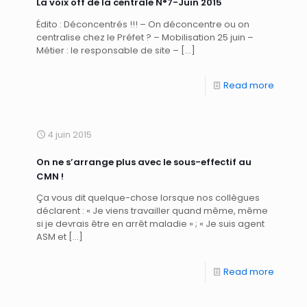
La voix off de la centrale N°7-Juin 2015
Édito : Déconcentrés !!! – On déconcentre ou on
centralise chez le Préfet ? – Mobilisation 25 juin –
Métier : le responsable de site –
[…]
Read more
4 juin 2015
On ne s’arrange plus avec le sous-effectif au
CMN !
Ça vous dit quelque-chose lorsque nos collègues
déclarent : « Je viens travailler quand même, même
si je devrais être en arrêt maladie » ; « Je suis agent
ASM et
[…]
Read more