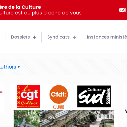
re de la Culture
Culture est au plus proche de vous
Dossiers
Syndicats
Instances ministér
Authors