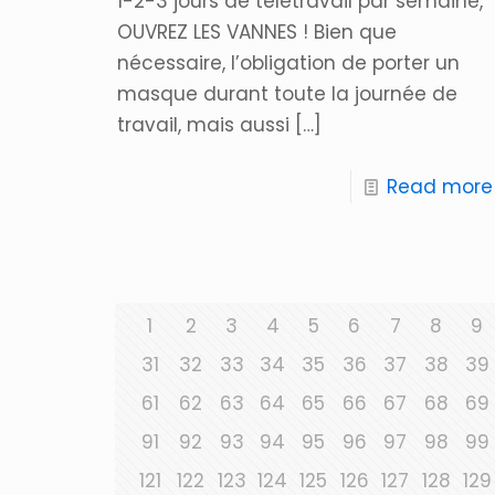
1-2-3 jours de télétravail par semaine,
OUVREZ LES VANNES ! Bien que
nécessaire, l’obligation de porter un
masque durant toute la journée de
travail, mais aussi
[…]
Read more
1
2
3
4
5
6
7
8
9
31
32
33
34
35
36
37
38
39
61
62
63
64
65
66
67
68
69
91
92
93
94
95
96
97
98
99
121
122
123
124
125
126
127
128
129