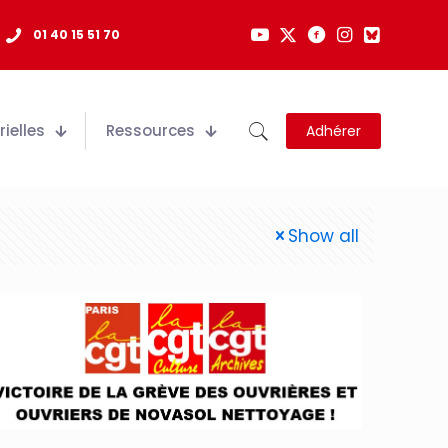
01 40 15 51 70
ielles
Ressources
Adhérer
Show all