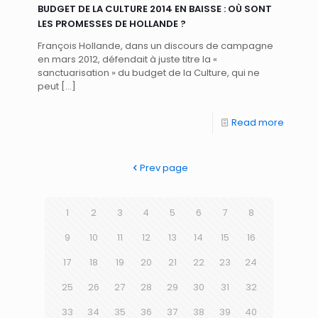
BUDGET DE LA CULTURE 2014 EN BAISSE : OÙ SONT
LES PROMESSES DE HOLLANDE ?
François Hollande, dans un discours de campagne
en mars 2012, défendait à juste titre la «
sanctuarisation » du budget de la Culture, qui ne
peut
[…]
Read more
Prev page
1
2
3
4
5
6
7
8
9
10
11
12
13
14
15
16
17
18
19
20
21
22
23
24
25
26
27
28
29
30
31
32
33
34
35
36
37
38
39
40