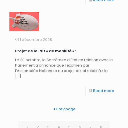
1 décembre 2008
Projet de loi dit « de mobilité » :
Le 20 octobre, le Secrétaire d’Etat en relation avec le
Parlement a annoncé que l’examen par
l’Assemblée Nationale du projet de loi relatif à « la
[…]
Read more
Prev page
1
2
3
4
5
6
7
8