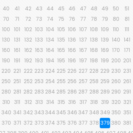
40
41
42
43
44
45
46
47
48
49
50
51
70
71
72
73
74
75
76
77
78
79
80
81
100
101
102
103
104
105
106
107
108
109
110
111
130
131
132
133
134
135
136
137
138
139
140
141
160
161
162
163
164
165
166
167
168
169
170
171
190
191
192
193
194
195
196
197
198
199
200
201
220
221
222
223
224
225
226
227
228
229
230
231
250
251
252
253
254
255
256
257
258
259
260
261
280
281
282
283
284
285
286
287
288
289
290
291
310
311
312
313
314
315
316
317
318
319
320
321
340
341
342
343
344
345
346
347
348
349
350
351
370
371
372
373
374
375
376
377
378
379
380
381