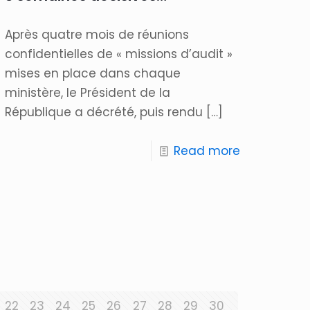
Après quatre mois de réunions
confidentielles de « missions d’audit »
mises en place dans chaque
ministère, le Président de la
République a décrété, puis rendu
[…]
Read more
22
23
24
25
26
27
28
29
30