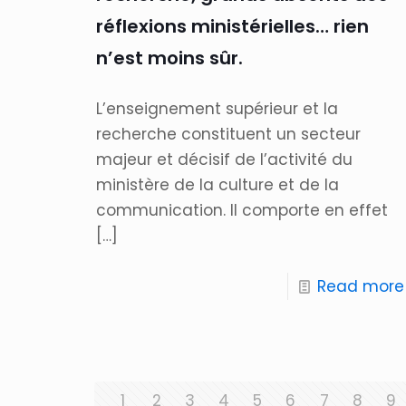
réflexions ministérielles… rien
n’est moins sûr.
L’enseignement supérieur et la
recherche constituent un secteur
majeur et décisif de l’activité du
ministère de la culture et de la
communication. Il comporte en effet
[…]
Read more
1
2
3
4
5
6
7
8
9