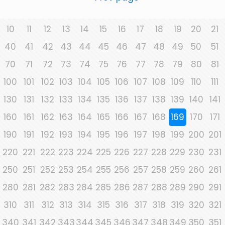
10
11
12
13
14
15
16
17
18
19
20
21
40
41
42
43
44
45
46
47
48
49
50
51
70
71
72
73
74
75
76
77
78
79
80
81
100
101
102
103
104
105
106
107
108
109
110
111
130
131
132
133
134
135
136
137
138
139
140
141
160
161
162
163
164
165
166
167
168
169
170
171
190
191
192
193
194
195
196
197
198
199
200
201
220
221
222
223
224
225
226
227
228
229
230
231
250
251
252
253
254
255
256
257
258
259
260
261
280
281
282
283
284
285
286
287
288
289
290
291
310
311
312
313
314
315
316
317
318
319
320
321
340
341
342
343
344
345
346
347
348
349
350
351