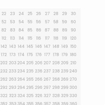
22
23
24
25
26
27
28
29
30
52
53
54
55
56
57
58
59
60
82
83
84
85
86
87
88
89
90
112
113
114
115
116
117
118
119
120
142
143
144
145
146
147
148
149
150
172
173
174
175
176
177
178
179
180
202
203
204
205
206
207
208
209
210
232
233
234
235
236
237
238
239
240
262
263
264
265
266
267
268
269
270
292
293
294
295
296
297
298
299
300
322
323
324
325
326
327
328
329
330
352
353
354
355
356
357
358
359
360