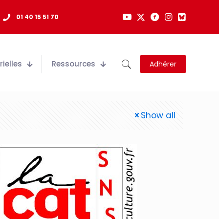
01 40 15 51 70
ielles
Ressources
Adhérer
Show all