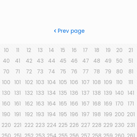
Prev page
10
11
12
13
14
15
16
17
18
19
20
21
40
41
42
43
44
45
46
47
48
49
50
51
70
71
72
73
74
75
76
77
78
79
80
81
100
101
102
103
104
105
106
107
108
109
110
111
130
131
132
133
134
135
136
137
138
139
140
141
160
161
162
163
164
165
166
167
168
169
170
171
190
191
192
193
194
195
196
197
198
199
200
201
220
221
222
223
224
225
226
227
228
229
230
231
250
251
252
253
254
255
256
257
258
259
260
261