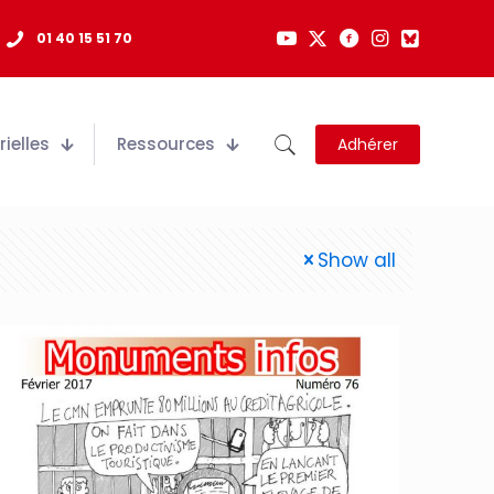
01 40 15 51 70
ielles
Ressources
Adhérer
Show all