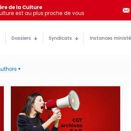
re de la Culture
Culture est au plus proche de vous
Dossiers
Syndicats
Instances ministér
Authors