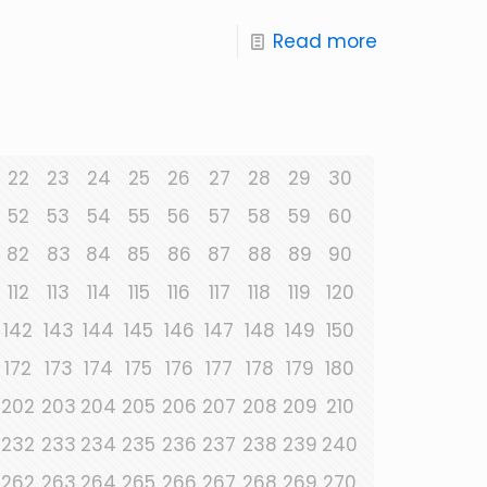
Read more
22
23
24
25
26
27
28
29
30
52
53
54
55
56
57
58
59
60
82
83
84
85
86
87
88
89
90
112
113
114
115
116
117
118
119
120
142
143
144
145
146
147
148
149
150
172
173
174
175
176
177
178
179
180
202
203
204
205
206
207
208
209
210
232
233
234
235
236
237
238
239
240
262
263
264
265
266
267
268
269
270