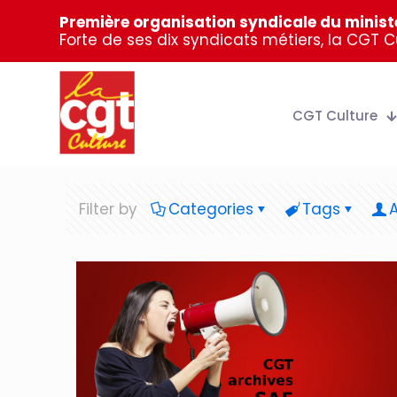
Première organisation syndicale du ministè
Forte de ses dix syndicats métiers, la CGT 
CGT Culture
Filter by
Categories
Tags