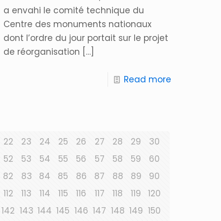
a envahi le comité technique du
Centre des monuments nationaux
dont l’ordre du jour portait sur le projet
de réorganisation
[…]
Read more
22
23
24
25
26
27
28
29
30
52
53
54
55
56
57
58
59
60
82
83
84
85
86
87
88
89
90
112
113
114
115
116
117
118
119
120
142
143
144
145
146
147
148
149
150