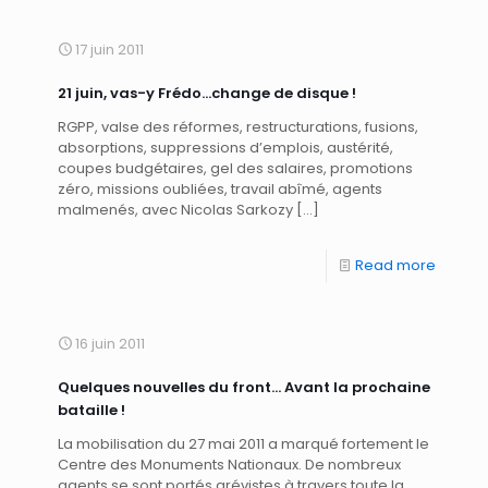
17 juin 2011
21 juin, vas-y Frédo…change de disque !
RGPP, valse des réformes, restructurations, fusions,
absorptions, suppressions d’emplois, austérité,
coupes budgétaires, gel des salaires, promotions
zéro, missions oubliées, travail abîmé, agents
malmenés, avec Nicolas Sarkozy
[…]
Read more
16 juin 2011
Quelques nouvelles du front… Avant la prochaine
bataille !
La mobilisation du 27 mai 2011 a marqué fortement le
Centre des Monuments Nationaux. De nombreux
agents se sont portés grévistes à travers toute la